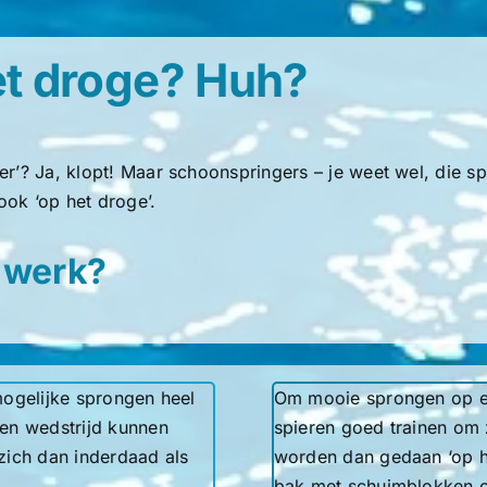
et droge? Huh?
water’? Ja, klopt! Maar schoonspringers – je weet wel, die
ook ‘op het droge’.
n werk?
mogelijke sprongen heel
Om mooie sprongen op ee
en wedstrijd kunnen
spieren goed trainen om 
 zich dan inderdaad als
worden dan gedaan ‘op he
bak met schuimblokken 