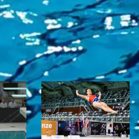
idag 2
Vacature manager
n Diving
Public Relations
2026