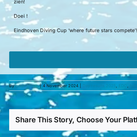
zien!
Doei !
Eindhoven Diving Cup ‘where future stars compete’
By
portugalore
|
4 November 2024
|
Day results 2025
,
EDC
,
Ne
Share This Story, Choose Your Plat