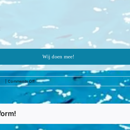
!
Wij doen mee!
on
ws
|
Comments Off
School
event
form!