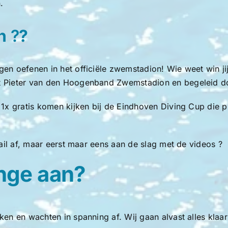
.
en
?
?
gen oefenen in het officiële zwemstadion! Wie weet win j
t Pieter van den Hoogenband Zwemstadion en begeleid doo
 1x gratis komen kijken bij de Eindhoven Diving Cup die 
tail af, maar eerst maar eens aan de slag met de videos ?
enge aan?
en en wachten in spanning af. Wij gaan alvast alles klaa