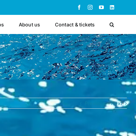
Facebook
Instagram
YouTube
LinkedIn
os
About us
Contact & tickets
Previous
Next