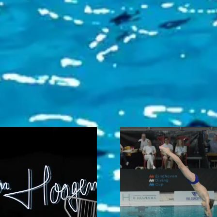
Toernooidag 3
Toernoo
Eindhoven Diving
Eindhove
Cup 2026
Cup 