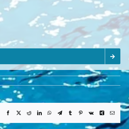
Facebook
X
Reddit
LinkedIn
WhatsApp
Telegram
Tumblr
Pinterest
Vk
Xing
Email