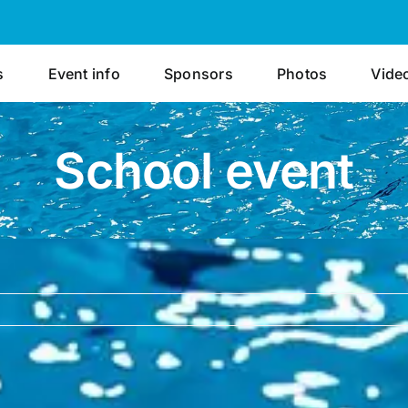
s
Event info
Sponsors
Photos
Vide
School event