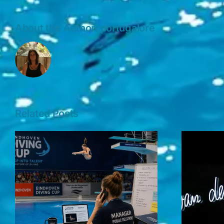
About the Author:
portugalore
Related Posts
Toernooidag 4
Eindhoven Diving
Cup 2026