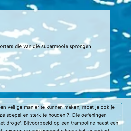
 sporters die van die supermooie sprongen
n veilige manier te kunnen maken, moet je ook je
ze soepel en sterk te houden ?. Die oefeningen
t droge’. Bijvoorbeeld op een trampoline naast een
of gewoon op een gymmatje langs het zwembad.