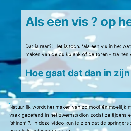
Als een vis
?
op h
Dat is raar?! Het is toch: ‘als een vis in het 
maken van de duikplank of de toren – trainen 
Hoe gaat dat dan in zij
Natuurlijk wordt het maken van zo mooi én moeilijk 
vaak geoefend in het zwemstadion zodat ze tijdens e
‘shinen’ ?. In deze video kun je zien dat de springers
een vis in het water voelen