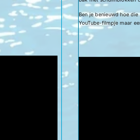
Ben je benieuwd hoe die o
YouTube-filmpje maar ee